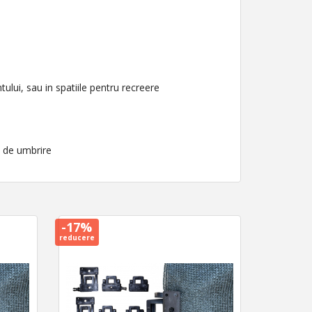
tului, sau in spatiile pentru recreere
 de umbrire
-17%
reducere