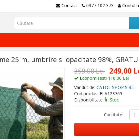
Contact
0377 102 373
Contul 
me 25 m, umbrire si opacitate 98%, GRATUIT
249,00 L
359,00 Lei
Economisesti 110,00 Lei
Vandut de:
CATOL SHOP S.R.L.
Cod produs: ELA123765
Disponibilitate:
În Stoc
Cantitate: