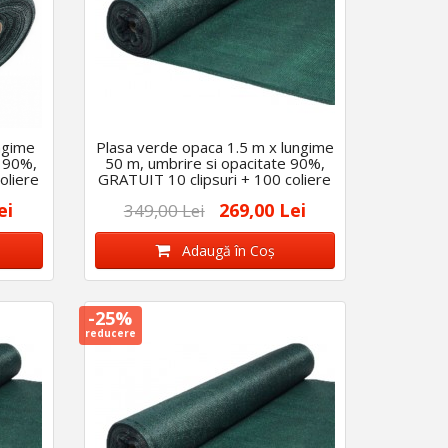
ngime
Plasa verde opaca 1.5 m x lungime
e 90%,
50 m, umbrire si opacitate 90%,
oliere
GRATUIT 10 clipsuri + 100 coliere
ei
269,00 Lei
349,00 Lei
Adaugă în Coş
-25%
reducere