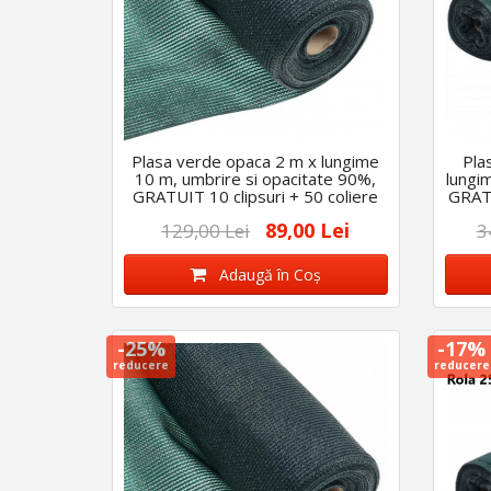
Plasa verde opaca 2 m x lungime
Pla
10 m, umbrire si opacitate 90%,
lungi
GRATUIT 10 clipsuri + 50 coliere
GRATU
89,00 Lei
129,00 Lei
3
Adaugă în Coş
-25%
-17%
reducere
reducere