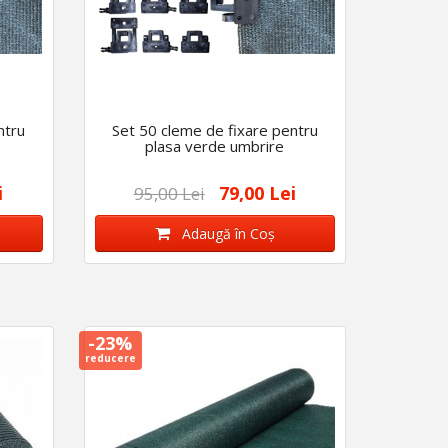
ntru
Set 50 cleme de fixare pentru
plasa verde umbrire
i
79,00 Lei
95,00 Lei
Adaugă în Coş
-23%
reducere