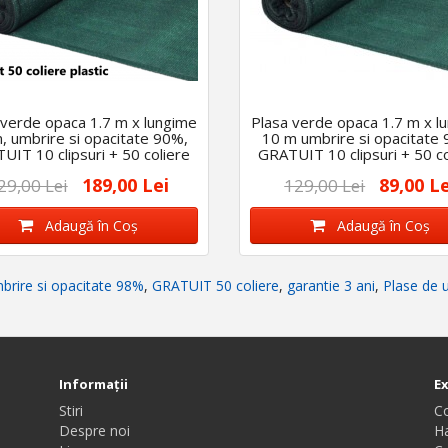
 verde opaca 1.7 m x lungime
Plasa verde opaca 1.7 m x l
, umbrire si opacitate 90%,
10 m umbrire si opacitate
UIT 10 clipsuri + 50 coliere
GRATUIT 10 clipsuri + 50 co
189,00 Lei
89,00 Le
29,00 Lei
129,00 Lei
Adaugă în Coş
Adaugă în Coş
brire si opacitate 98%
,
GRATUIT 50 coliere
,
garantie 3 ani
,
Plase de 
Informaţii
E
Stiri
C
Despre noi
Ha