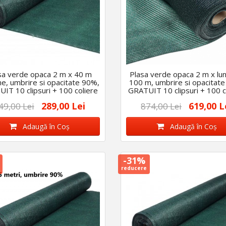
sa verde opaca 2 m x 40 m
Plasa verde opaca 2 m x lu
me, umbrire si opacitate 90%,
100 m, umbrire si opacitat
IT 10 clipsuri + 100 coliere
GRATUIT 10 clipsuri + 100 c
289,00 Lei
619,00 L
49,00 Lei
874,00 Lei
Adaugă în Coş
Adaugă în Coş
-31%
reducere