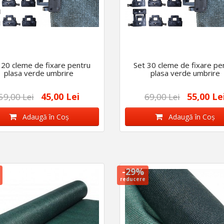
 20 cleme de fixare pentru
Set 30 cleme de fixare pe
plasa verde umbrire
plasa verde umbrire
45,00 Lei
55,00 Le
59,00 Lei
69,00 Lei
Adaugă în Coş
Adaugă în Coş
-29%
reducere