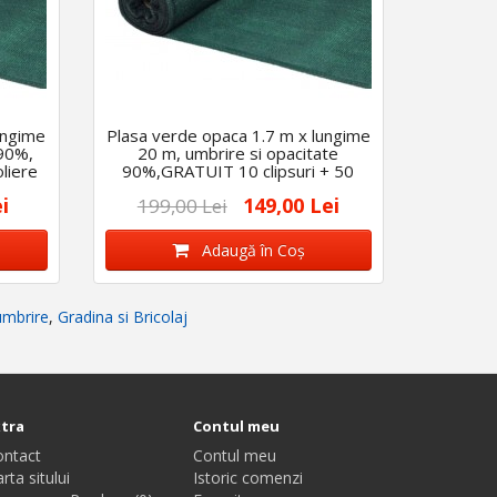
ungime
Plasa verde opaca 1.7 m x lungime
 90%,
20 m, umbrire si opacitate
liere
90%,GRATUIT 10 clipsuri + 50
coliere
i
149,00 Lei
199,00 Lei
Adaugă în Coş
umbrire
,
Gradina si Bricolaj
xtra
Contul meu
ontact
Contul meu
rta sitului
Istoric comenzi