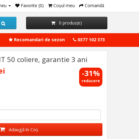
meu
Favorite (0)
Coşul meu
Comandă
0 produs(e)
Recomandari de sezon
0377 102 373
 50 coliere, garantie 3 ani
ei
-31%
reducere
Adaugă în Coş