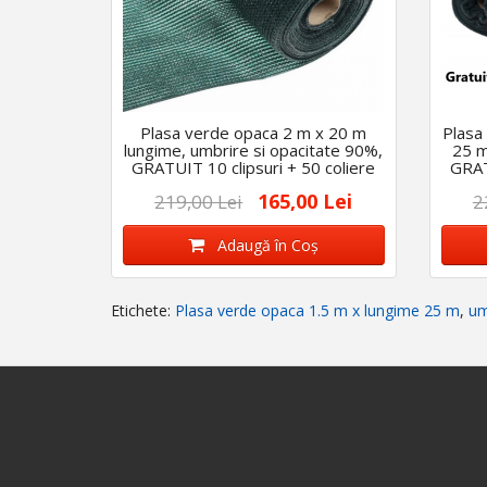
Plasa verde opaca 2 m x 20 m
Plasa
lungime, umbrire si opacitate 90%,
25 m
GRATUIT 10 clipsuri + 50 coliere
GRAT
165,00 Lei
219,00 Lei
2
Adaugă în Coş
Etichete:
Plasa verde opaca 1.5 m x lungime 25 m
,
um