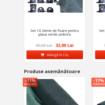
Set 10 cleme de fixare pentru
Set
plasa verde umbrire
32,00 Lei
49,00 Lei
Adaugă în Coş
Produse asemănătoare
-31%
-17%
reducere
reducere