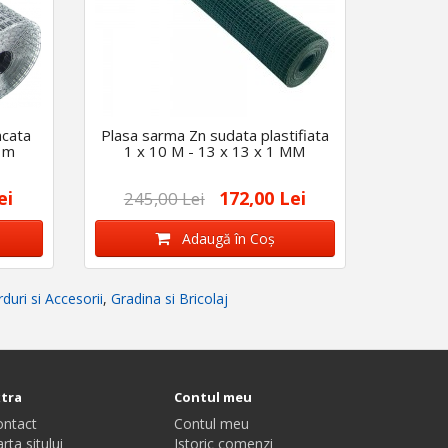
ncata
Plasa sarma Zn sudata plastifiata
 1m
1 x 10 M - 13 x 13 x 1 MM
ei
172,00 Lei
245,00 Lei
Adaugă în Coş
duri si Accesorii
,
Gradina si Bricolaj
xtra
Contul meu
ontact
Contul meu
rta sitului
Istoric comenzi