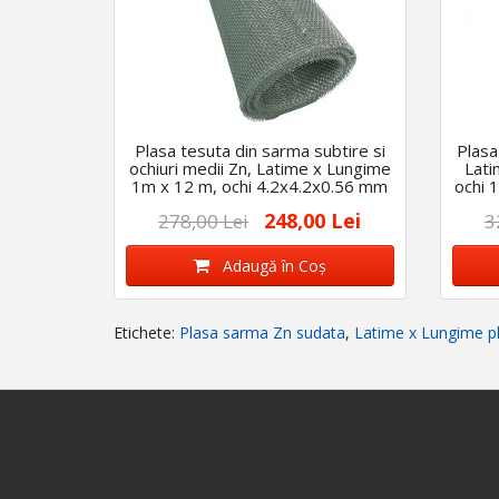
Plasa tesuta din sarma subtire si
Plasa
ochiuri medii Zn, Latime x Lungime
Lati
1m x 12 m, ochi 4.2x4.2x0.56 mm
ochi 
248,00 Lei
278,00 Lei
3
Adaugă în Coş
Etichete:
Plasa sarma Zn sudata
,
Latime x Lungime pl