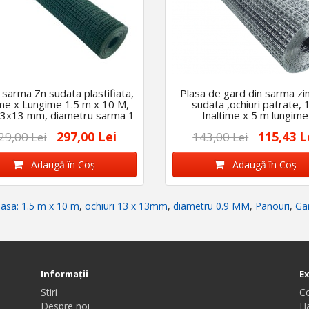
 sarma Zn sudata plastifiata,
Plasa de gard din sarma zi
me x Lungime 1.5 m x 10 M,
sudata ,ochiuri patrate,
13x13 mm, diametru sarma 1
Inaltime x 5 m lungime
MM
297,00 Lei
115,43 L
29,00 Lei
143,00 Lei
Adaugă în Coş
Adaugă în Coş
asa: 1.5 m x 10 m
,
ochiuri 13 x 13mm
,
diametru 0.9 MM
,
Panouri
,
Gar
Informaţii
E
Stiri
C
Despre noi
Ha