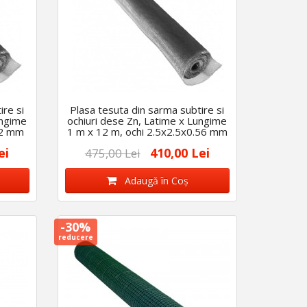
ire si
Plasa tesuta din sarma subtire si
ungime
ochiuri dese Zn, Latime x Lungime
.2 mm
1 m x 12 m, ochi 2.5x2.5x0.56 mm
ei
410,00 Lei
475,00 Lei
Adaugă în Coş
-30%
reducere