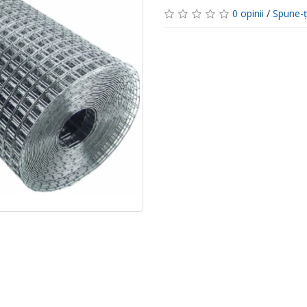
0 opinii
/
Spune-ţ