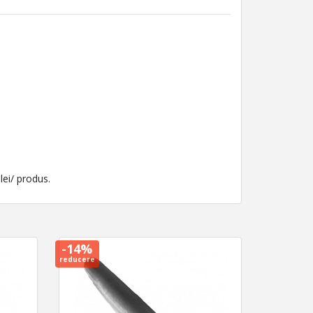
lei/ produs.
-14%
reducere