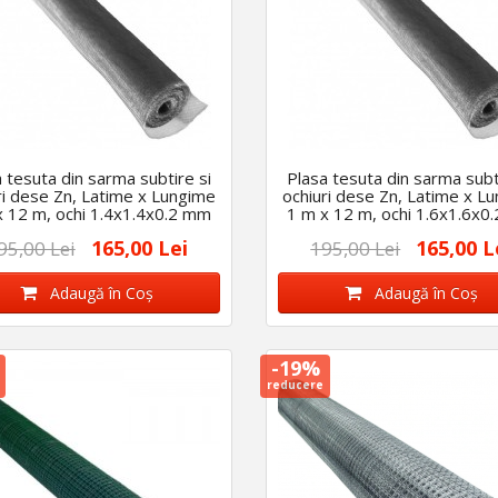
 tesuta din sarma subtire si
Plasa tesuta din sarma subt
ri dese Zn, Latime x Lungime
ochiuri dese Zn, Latime x L
x 12 m, ochi 1.4x1.4x0.2 mm
1 m x 12 m, ochi 1.6x1.6x0
165,00 Lei
165,00 L
95,00 Lei
195,00 Lei
Adaugă în Coş
Adaugă în Coş
-19%
reducere