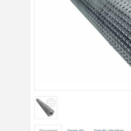
Descriere
Opinii (0)
Detalii vânzător