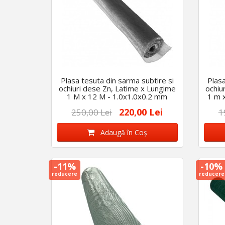
Plasa tesuta din sarma subtire si
Plasa
ochiuri dese Zn, Latime x Lungime
ochiu
1 M x 12 M - 1.0x1.0x0.2 mm
1 m 
220,00 Lei
250,00 Lei
1
Adaugă în Coş
-11%
-10%
reducere
reducere