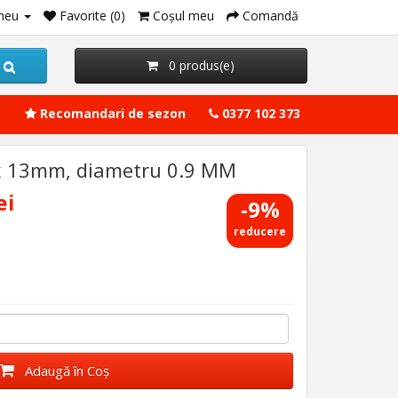
meu
Favorite (0)
Coşul meu
Comandă
0 produs(e)
Recomandari de sezon
0377 102 373
3 x 13mm, diametru 0.9 MM
ei
-9%
reducere
Adaugă în Coş