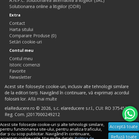
A.N.P.C. Solutionarea alternativa a litigiilor (SAL)
Solutionarea online a litigiilor (ODR)
Extra
Contact
Harta sitului
Comparare Produse (0)
Setări cookie-uri
Contul meu
Contul meu
Istoric comenzi
Favorite
Newsletter
Acest site folosește cookie-uri, inclusiv alte tehnologii similare
de la editori terți. Navigând în continuare, vă exprimați acordul
folosirii lor.
Află mai multe
elaReducere.ro © 2026, s.c. elareducere s.r.l., CUI: RO 37545384,
Reg. Com. J2017000249212
Acest site folosește cookie-uri și alte tehnologii similare,
Acceptă toate
pentru functionarea site-ului, pentru analiza traficului,
dar și cu scop publicitar. Navigând în continuare,
Refuză toate
acceptați cookie-urile. Mai multe detalii:
Politica de