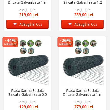
Zincata Galvanizata 1 m
Zincata Galvanizata 1.2
latime x 10 m lungime,
m latime x 10 m lungime,
299,00 Lei
339,00 Lei
ochi 13 x 13 mm,
ochi 13 x 13 mm,
grosime 0.9 mm
grosime 0.9 mm
219,00 Lei
239,00 Lei
Adaugă în Coş
Adaugă în Coş
-44%
-26%
reducere
reducere
Plasa Sarma Sudata
Plasa Sarma Sudata
Zincata Galvanizata 0.5
Zincata Galvanizata 1 m
m latime x 10 m lungime,
latime x 10 m lungime,
229,00 Lei
379,00 Lei
ochi 13 x 13 mm,
ochi 16 x 16 mm,
grosime 1 mm
grosime 1.2 mm
129,00 Lei
279,00 Lei