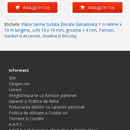
Adaugă în Coş
Adaugă în Coş
Etichete:
Plasa Sarma Sudata Zincata Galvanizata 1 m latime x
10 m lungime
,
ochi 19 x 19 mm
,
grosime 1.4 mm
,
Panouri
,
Garduri si Accesorii
,
Gradina si Bricolaj
Informaţii
Stiri
Despre noi
Livrare
Inregistreaza-te ca furnizor partener
Garanții și Politica de Retur
Prelucrarea datelor cu caracter personal
Politica de utilizare a Cookie-uri
Termeni si Conditii
A.N.P.C.