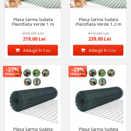
Plasa Sarma Sudata
Plasa Sarma Sudata
Plastifiata Verde 1 m
Plastifiata Verde 1.2 m
latime x 10 m lungime,
latime x 10 m lungime,
299,00 Lei
319,00 Lei
ochi 16 x 16mm,
ochi 16 x 16mm,
grosime 1mm
grosime 1.2 mm
219,00 Lei
239,00 Lei
Adaugă în Coş
Adaugă în Coş
-27%
-29%
reducere
reducere
Plasa Sarma Sudata
Plasa Sarma Sudata