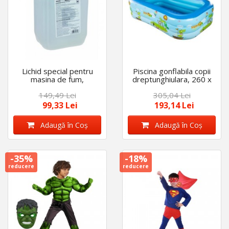
Lichid special pentru
Piscina gonflabila copii
masina de fum,
dreptunghiulara, 260 x
capacitate 4,5 L
170 x 60 cm
149,49 Lei
305,04 Lei
99,33 Lei
193,14 Lei
Adaugă în Coş
Adaugă în Coş
-35%
-18%
reducere
reducere