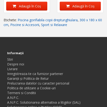
Adaugă în Coş
Adaugă în Coş
Etichete:
Piscina gonflabila copii dreptunghiulara
,
300 x 180 x 60
cm
,
Piscine si Accesorii
,
Sport si Relaxare
Informaţii
Stiri
Despre noi
Livrare
Inregistreaza-te ca furnizor partener
Garanții și Politica de Retur
Prelucrarea datelor cu caracter personal
Politica de utilizare a Cookie-uri
Termeni si Conditii
A.N.P.C.
A.N.P.C. Solutionarea alternativa a litigiilor (SAL)