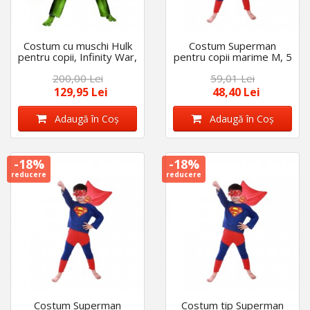
Costum cu muschi Hulk
Costum Superman
pentru copii, Infinity War,
pentru copii marime M, 5
masca inclusa, 100-
- 7 ani
200,00 Lei
59,01 Lei
110 cm, 3-5 ani
129,95 Lei
48,40 Lei
Adaugă în Coş
Adaugă în Coş
-18%
-18%
reducere
reducere
Costum Superman
Costum tip Superman