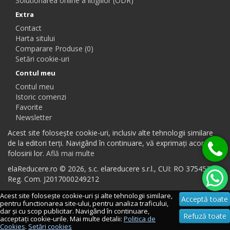
Solutionarea online a litigiilor (ODR)
Extra
Contact
Harta sitului
Comparare Produse (0)
Setări cookie-uri
Contul meu
Contul meu
Istoric comenzi
Favorite
Newsletter
Acest site folosește cookie-uri, inclusiv alte tehnologii similare
de la editori terți. Navigând în continuare, vă exprimați acordul
folosirii lor.
Află mai multe
elaReducere.ro © 2026, s.c. elareducere s.r.l., CUI: RO 37545384,
Reg. Com. J2017000249212
Acest site folosește cookie-uri și alte tehnologii similare,
Acceptă toate
pentru functionarea site-ului, pentru analiza traficului,
dar și cu scop publicitar. Navigând în continuare,
Refuză toate
acceptați cookie-urile. Mai multe detalii:
Politica de
Cookies
.
Setări cookies