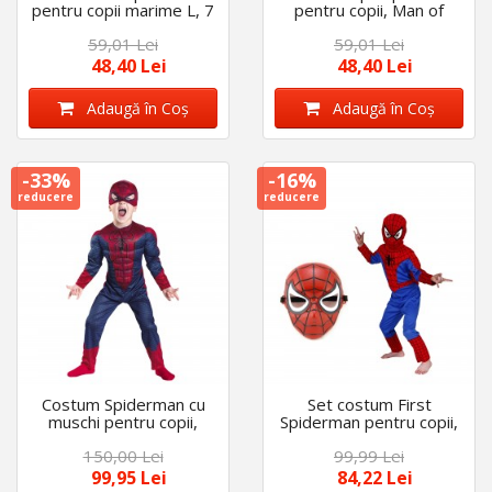
pentru copii marime L, 7
pentru copii, Man of
- 9 ani
Steel, marime S, 3 - 5
59,01 Lei
59,01 Lei
ani. albastru
48,40 Lei
48,40 Lei
Adaugă în Coş
Adaugă în Coş
-33%
-16%
reducere
reducere
Costum Spiderman cu
Set costum First
muschi pentru copii,
Spiderman pentru copii,
rosu, 3-5 ani, 95-110 cm
100% poliester, 110-
150,00 Lei
99,99 Lei
120 cm si masca plastic
99,95 Lei
84,22 Lei