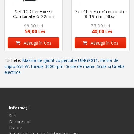
Set 12 Chei Fixe si
Set Chei Fixe/Combinate
Combinate 6-22mm
8-19mm - 8buc
99,00 Lei
75,00 Lei
59,00 Lei
40,00 Lei
Adaugă în Coş
Adaugă în Coş
Etichete:
Masina de gaurit cu percutie UMGP011
,
motor de
cupru 650 W
,
turatie 3000 rpm
,
Scule de mana
,
Scule si Unelte
electrice
Informaţii
Stiri
Despre noi
Livrare
Inregistreaza-te ca furnizor partener