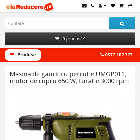
0 produs(e)
Produse
0377 102 373
Masina de gaurit cu percutie UMGP011,
motor de cupru 650 W, turatie 3000 rpm