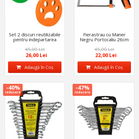
Set 2 discuri reutilizabile
Fierastrau cu Maner
pentru indepartarea
Negru Portocaliu 26cm
parului de animale
45,00 Lei
45,00 Lei
26,00 Lei
22,00 Lei
Adaugă în Coş
Adaugă în Coş
-40%
-47%
reducere
reducere