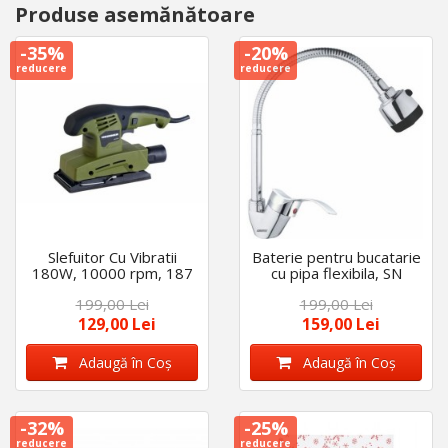
Produse asemănătoare
-35%
-20%
reducere
reducere
Slefuitor Cu Vibratii
Baterie pentru bucatarie
180W, 10000 rpm, 187
cu pipa flexibila, SN
mm
0017, monocomanda
199,00 Lei
199,00 Lei
129,00 Lei
159,00 Lei
Adaugă în Coş
Adaugă în Coş
-32%
-25%
reducere
reducere