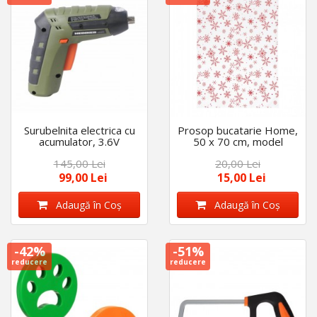
Surubelnita electrica cu
Prosop bucatarie Home,
acumulator, 3.6V
50 x 70 cm, model
1300mAh Li-ion, turatie
XMAS, Alb
145,00 Lei
20,00 Lei
in gol 180rpm, incarcare
prin USB
99,00 Lei
15,00 Lei
Adaugă în Coş
Adaugă în Coş
-42%
-51%
reducere
reducere