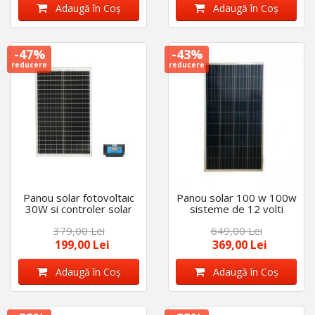
Adaugă în Coş
Adaugă în Coş
-47%
-43%
reducere
reducere
Panou solar fotovoltaic
Panou solar 100 w 100w
30W si controler solar
sisteme de 12 volti
30A 12/24v
379,00 Lei
649,00 Lei
199,00 Lei
369,00 Lei
Adaugă în Coş
Adaugă în Coş