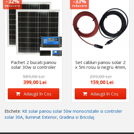
-32%
-33%
reducere
reducere
Pachet 2 bucati panou
Set cabluri panou solar 2
solar 30w si controler
x 5m rosu si negru 4mm,
60A
mufe MC4
589,00 Lei
239,00 Lei
399,00 Lei
159,00 Lei
Adaugă în Coş
Adaugă în Coş
Etichete:
Kit solar panou solar 50w monocristalin si controler
solar 30A
,
Iluminat Exterior
,
Gradina si Bricolaj