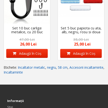
Set 10 buc carlige
Set 5 buc papiota cu ata,
metalice, cu 20 buc
alb, negru, rosu si doua
suruburi incluse
nuante de albastru
47,00 Lei
38,00 Lei
26,00 Lei
25,00 Lei
Adaugă în Coş
Adaugă în Coş
Etichete:
Incaltator metalic
,
negru
,
58 cm
,
Accesorii incaltaminte
,
Incaltaminte
Informaţii
Stiri