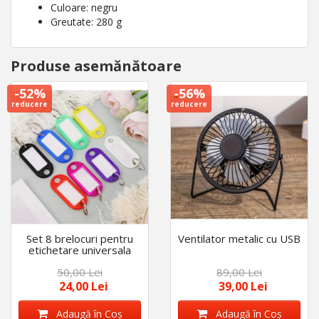
Culoare: negru
Greutate: 280 g
Produse asemănătoare
-52%
-56%
reducere
reducere
Set 8 brelocuri pentru
Ventilator metalic cu USB
etichetare universala
50,00 Lei
89,00 Lei
24,00 Lei
39,00 Lei
Adaugă în Coş
Adaugă în Coş