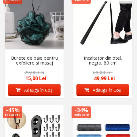
reducere
reducere
Burete de baie pentru
Incaltator din otel,
exfoliere si masaj
negru, 80 cm
corporal, fin si moale,
29,00 Lei
69,00 Lei
delicat cu pielea,
negru/turcoaz
15,00 Lei
49,99 Lei
Adaugă în Coş
Adaugă în Coş
-45%
-34%
reducere
reducere