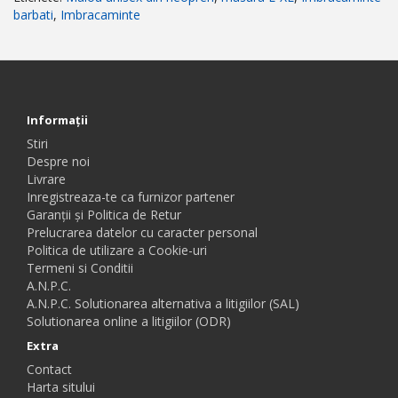
barbati
,
Imbracaminte
Informaţii
Stiri
Despre noi
Livrare
Inregistreaza-te ca furnizor partener
Garanții și Politica de Retur
Prelucrarea datelor cu caracter personal
Politica de utilizare a Cookie-uri
Termeni si Conditii
A.N.P.C.
A.N.P.C. Solutionarea alternativa a litigiilor (SAL)
Solutionarea online a litigiilor (ODR)
Extra
Contact
Harta sitului