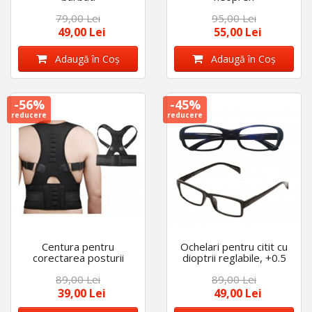
79,00 Lei
95,00 Lei
49,00 Lei
55,00 Lei
Adaugă în Coş
Adaugă în Coş
-56%
-45%
reducere
reducere
Centura pentru
Ochelari pentru citit cu
corectarea posturii
dioptrii reglabile, +0.5
spatelui, cu magneti
pana la +2.5
89,00 Lei
89,00 Lei
39,00 Lei
49,00 Lei