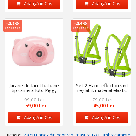
Adaugă în Coş
Adaugă în Coş
-40%
-43%
reducere
reducere
Jucarie de facut baloane
Set 2 Ham reflectorizant
tip camera foto Piggy
reglabil, material elastic
99,00 Lei
79,00 Lei
59,00 Lei
45,00 Lei
Adaugă în Coş
Adaugă în Coş
Etichete:
Maiou unisex din neopren
,
masura L-XL
,
Imbracaminte