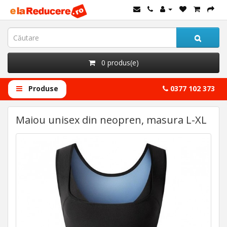
0 produs(e)
Produse
0377 102 373
Maiou unisex din neopren, masura L-XL