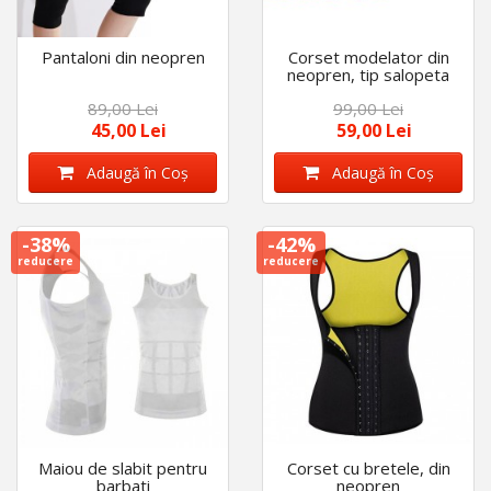
Pantaloni din neopren
Corset modelator din
neopren, tip salopeta
89,00 Lei
99,00 Lei
45,00 Lei
59,00 Lei
Adaugă în Coş
Adaugă în Coş
-38%
-42%
reducere
reducere
Maiou de slabit pentru
Corset cu bretele, din
barbati
neopren