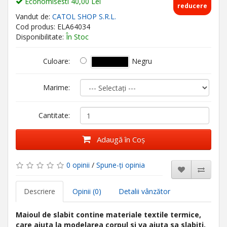
Economisesti 40,00 Lei
reducere
Vandut de:
CATOL SHOP S.R.L.
Cod produs: ELA64034
Disponibilitate:
În Stoc
Negru
Culoare:
Marime:
Cantitate:
Adaugă în Coş
0 opinii
/
Spune-ţi opinia
Descriere
Opinii (0)
Detalii vânzător
Maioul de slabit contine materiale textile termice,
care ajuta la modelarea corpul si va ajuta sa slabiti,