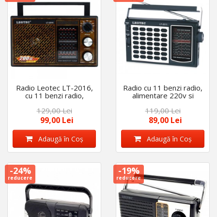
Radio Leotec LT-2016,
Radio cu 11 benzi radio,
cu 11 benzi radio,
alimentare 220v si
alimentare 220v si
baterii, antena
129,00 Lei
119,00 Lei
baterii
telescopica cu lungimea
de 70 cm
99,00 Lei
89,00 Lei
Adaugă în Coş
Adaugă în Coş
-24%
-19%
reducere
reducere