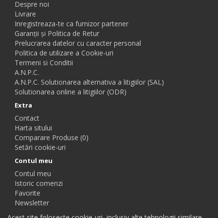
Despre noi
Livrare
Inregistreaza-te ca furnizor partener
Garanții și Politica de Retur
Prelucrarea datelor cu caracter personal
Politica de utilizare a Cookie-uri
Termeni si Conditii
A.N.P.C.
A.N.P.C. Solutionarea alternativa a litigiilor (SAL)
Solutionarea online a litigiilor (ODR)
Extra
Contact
Harta sitului
Comparare Produse (0)
Setări cookie-uri
Contul meu
Contul meu
Istoric comenzi
Favorite
Newsletter
Acest site folosește cookie-uri, inclusiv alte tehnologii similare