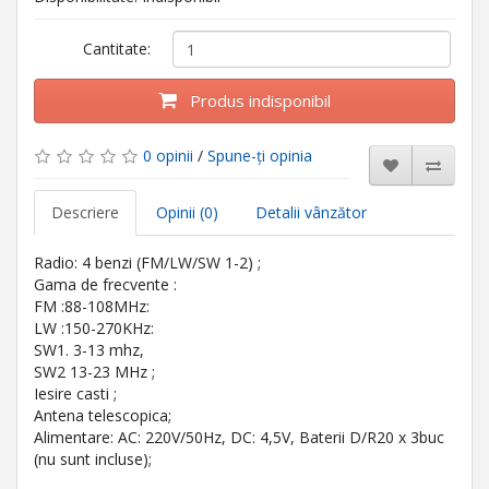
Cantitate:
Produs indisponibil
0 opinii
/
Spune-ţi opinia
Descriere
Opinii (0)
Detalii vânzător
Radio: 4 benzi (FM/LW/SW 1-2) ;
Gama de frecvente :
FM :88-108MHz:
LW :150-270KHz:
SW1. 3-13 mhz,
SW2 13-23 MHz ;
Iesire casti ;
Antena telescopica;
Alimentare: AC: 220V/50Hz, DC: 4,5V, Baterii D/R20 x 3buc
(nu sunt incluse);