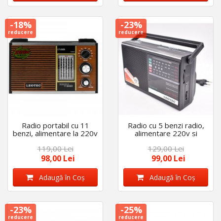
-18%
-23%
reducere
reducere
Radio portabil cu 11
Radio cu 5 benzi radio,
benzi, alimentare la 220v
alimentare 220v si
si baterii
baterii
119,00 Lei
129,00 Lei
98,00 Lei
99,00 Lei
Adaugă în Coş
Adaugă în Coş
-23%
-25%
reducere
reducere