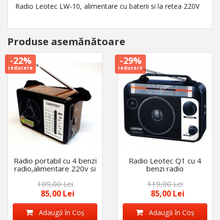
Radio Leotec LW-10, alimentare cu baterii si la retea 220V
Produse asemănătoare
-22%
-29%
reducere
reducere
Radio portabil cu 4 benzi
Radio Leotec Q1 cu 4
radio,alimentare 220v si
benzi radio
baterii Leotec LT-
AM/FM/SW1/SW2 ,
109,00 Lei
119,00 Lei
616LW
alimentare 220v si
baterii
85,00 Lei
85,00 Lei
Adaugă în Coş
Adaugă în Coş