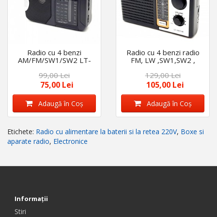
Radio cu 4 benzi
Radio cu 4 benzi radio
AM/FM/SW1/SW2 LT-
FM, LW ,SW1,SW2 ,
503, alimentare 220v si
alimentare 220v si
99,00 Lei
129,00 Lei
baterii
baterii , Leotec 1807 cu
unde lungi
75,00 Lei
105,00 Lei
Adaugă în Coş
Adaugă în Coş
Etichete:
Radio cu alimentare la baterii si la retea 220V
,
Boxe si
aparate radio
,
Electronice
Informaţii
Stiri