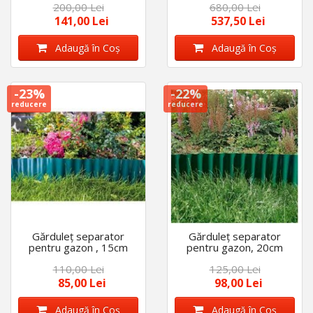
200,00 Lei
680,00 Lei
chiar si gradini, calitate
141,00 Lei
537,50 Lei
Adaugă în Coş
Adaugă în Coş
-23%
-22%
reducere
reducere
Gărduleț separator
Gărduleț separator
pentru gazon , 15cm
pentru gazon, 20cm
lățime x 9m lungime
lățime x 9m lungime
110,00 Lei
125,00 Lei
85,00 Lei
98,00 Lei
Adaugă în Coş
Adaugă în Coş