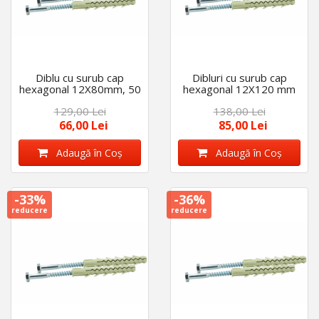
Diblu cu surub cap
Dibluri cu surub cap
hexagonal 12X80mm, 50
hexagonal 12X120 mm
bucati
50 bucati
129,00 Lei
138,00 Lei
66,00 Lei
85,00 Lei
Adaugă în Coş
Adaugă în Coş
-33%
-36%
reducere
reducere