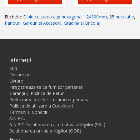
Etichete:
Diblu cu surub cap hexagonal 12X300mm
,
25 buc/cutie
,
Panouri
,
Garduri si Accesorii
,
Gradina si Bricolaj
Informaţii
Stiri
Despre noi
Livrare
Inregistreaza-te ca furnizor partener
Garanții și Politica de Retur
Prelucrarea datelor cu caracter personal
Politica de utilizare a Cookie-uri
Termeni si Conditii
A.N.P.C.
A.N.P.C. Solutionarea alternativa a litigiilor (SAL)
Solutionarea online a litigiilor (ODR)
Extra