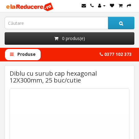
0 produs(e)
Produse
0377 102 373
Diblu cu surub cap hexagonal
12X300mm, 25 buc/cutie