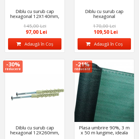
Diblu cu surub cap
Diblu cu surub cap
hexagonal 12X140mm,
hexagonal
50 buc/cutie
12X160mm,50 buc/cutie
145,00 Lei
170,00 Lei
97,00 Lei
109,50 Lei
Adaugă în Coş
Adaugă în Coş
-30%
-21%
reducere
reducere
Diblu cu surub cap
Plasa umbrire 90%, 3 m
hexagonal 12X260mm,
x 50 m lungime, ideala
25 bucati
pentru gard, terase,