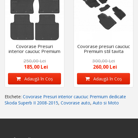
Covorase Presuri
Covorase presuri cauciuc
interior cauciuc Premium
Premium stil tavita
dedicate Skoda Superb
Skoda Superb 2 2008-
250,00 Lei
300,00 Lei
III 2015-2020
2015
185,00 Lei
260,00 Lei
Adaugă în Coş
Adaugă în Coş
Etichete:
Covorase Presuri interior cauciuc Premium dedicate
Skoda Superb II 2008-2015
,
Covorase auto
,
Auto si Moto