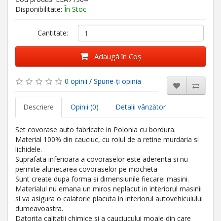
Disponibilitate:
În Stoc
Cantitate:
Adaugă în Coş
0 opinii
/
Spune-ţi opinia
Descriere
Opinii (0)
Detalii vânzător
Set covorase auto fabricate in Polonia cu bordura.
Material 100% din cauciuc, cu rolul de a retine murdaria si
lichidele.
Suprafata inferioara a covoraselor este aderenta si nu
permite alunecarea covoraselor pe mocheta
Sunt create dupa forma si dimensiunile fiecarei masini.
Materialul nu emana un miros neplacut in interiorul masinii
si va asigura o calatorie placuta in interiorul autovehiculului
dumeavoastra.
Datorita calitatii chimice si a cauciucului moale din care