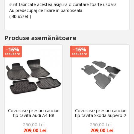
sunt fabricate acestea asigura o curatare foarte usoara.
Au predecupaj de fixare in pardoseala
( 4buc/set )
Produse asemănătoare
-16%
-16%
reducere
reducere
Covorase presuri cauciuc
Covorase presuri cauciuc
tip tavita Audi A4 B8
tip tavita Skoda Superb 2
2008-2015
2008-2015
250,00 Lei
250,00 Lei
209,00 Lei
209,00 Lei