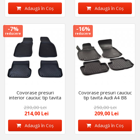
Adaugă în Coş
Adaugă în Coş
-7%
-16%
reducere
reducere
Covorase presuri
Covorase presuri cauciuc
interior cauciuc tip tavita
tip tavita Audi A4 B8
Audi A4 B7 2005-2008
2008-2015
230,00 Lei
250,00 Lei
214,00 Lei
209,00 Lei
Adaugă în Coş
Adaugă în Coş