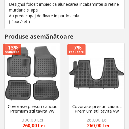
Designul folosit impiedica alunecarea incaltamintei si retine
murdaria si apa
Au predecupaj de fixare in pardoseala
( 4buc/set )
Produse asemănătoare
-13%
-7%
reducere
reducere
Covorase presuri cauciuc
Covorase presuri cauciuc
Premium stil tavita Vw
Premium stil tavita Vw
Caddy III 2003-2015
Transporter T5 2003-
300,00 Lei
280,00 Lei
2015
260,00 Lei
260,00 Lei