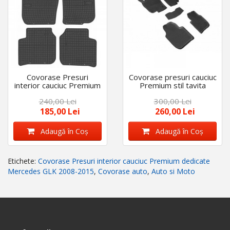
Covorase Presuri
Covorase presuri cauciuc
interior cauciuc Premium
Premium stil tavita
dedicate Skoda Superb II
Skoda Superb 2 2008-
240,00 Lei
300,00 Lei
2008-2015
2015
185,00 Lei
260,00 Lei
Adaugă în Coş
Adaugă în Coş
Etichete:
Covorase Presuri interior cauciuc Premium dedicate
Mercedes GLK 2008-2015
,
Covorase auto
,
Auto si Moto