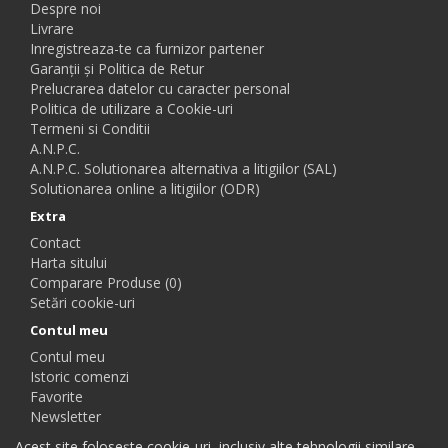
Despre noi
Livrare
Inregistreaza-te ca furnizor partener
Garanții și Politica de Retur
Prelucrarea datelor cu caracter personal
Politica de utilizare a Cookie-uri
Termeni si Conditii
A.N.P.C.
A.N.P.C. Solutionarea alternativa a litigiilor (SAL)
Solutionarea online a litigiilor (ODR)
Extra
Contact
Harta sitului
Comparare Produse (0)
Setări cookie-uri
Contul meu
Contul meu
Istoric comenzi
Favorite
Newsletter
Acest site folosește cookie-uri, inclusiv alte tehnologii similare