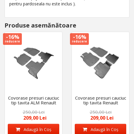
pentru pardoseala nu este inclus ).
Produse asemănătoare
-16%
-16%
reducere
reducere
Covorase presuri cauciuc
Covorase presuri cauciuc
tip tavita ALM Renault
tip tavita Renault
Scenic 2 2003-2009
Fluence 2009-2016
250,00 Lei
250,00 Lei
209,00 Lei
209,00 Lei
Adaugă în Coş
Adaugă în Coş