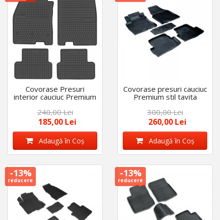
Covorase Presuri
Covorase presuri cauciuc
interior cauciuc Premium
Premium stil tavita
dedicate Renault Fluence
Renault Kadjar 2015-
240,00 Lei
300,00 Lei
2009-2019
2022
185,00 Lei
260,00 Lei
Adaugă în Coş
Adaugă în Coş
-13%
-13%
reducere
reducere