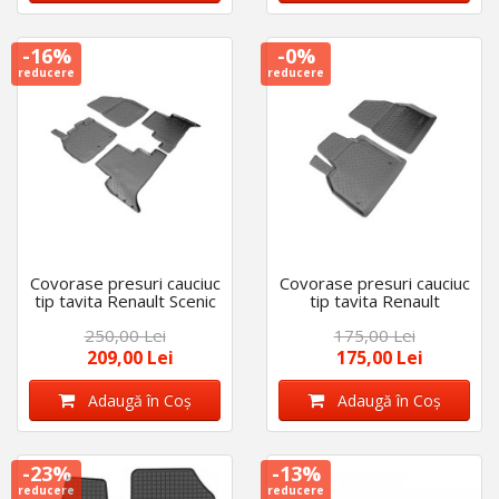
-16%
-0%
reducere
reducere
Covorase presuri cauciuc
Covorase presuri cauciuc
tip tavita Renault Scenic
tip tavita Renault
3 2009-2016
Kangoo II 2007-2019
250,00 Lei
175,00 Lei
209,00 Lei
175,00 Lei
Adaugă în Coş
Adaugă în Coş
-23%
-13%
reducere
reducere