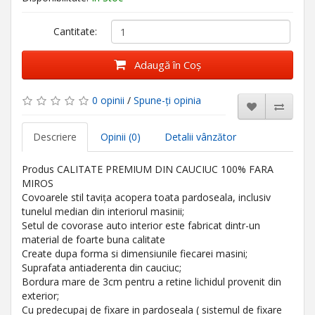
Cantitate:
Adaugă în Coş
0 opinii
/
Spune-ţi opinia
Descriere
Opinii (0)
Detalii vânzător
Produs CALITATE PREMIUM DIN CAUCIUC 100% FARA
MIROS
Covoarele stil tavița acopera toata pardoseala, inclusiv
tunelul median din interiorul masinii;
Setul de covorase auto interior este fabricat dintr-un
material de foarte buna calitate
Create dupa forma si dimensiunile fiecarei masini;
Suprafata antiaderenta din cauciuc;
Bordura mare de 3cm pentru a retine lichidul provenit din
exterior;
Cu predecupaj de fixare in pardoseala ( sistemul de fixare