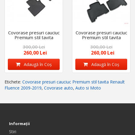
Covorase presuri cauciuc
Covorase presuri cauciuc
Premium stil tavita
Premium stil tavita
Renault Koleos II 2016-
Toyota Land Cruiser
300,00 Lei
300,00 Lei
2023
Prado J150 5usi 2009-
2023
260,00 Lei
260,00 Lei
Adaugă în Coş
Adaugă în Coş
Etichete:
Covorase presuri cauciuc Premium stil tavita Renault
Fluence 2009-2019
,
Covorase auto
,
Auto si Moto
Informaţii
Stiri