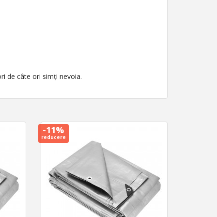
i de câte ori simți nevoia.
-11%
reducere