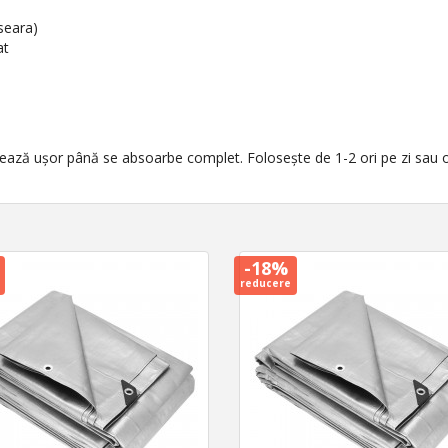
 seara)
at
sează ușor până se absoarbe complet. Folosește de 1-2 ori pe zi sau or
-18%
reducere