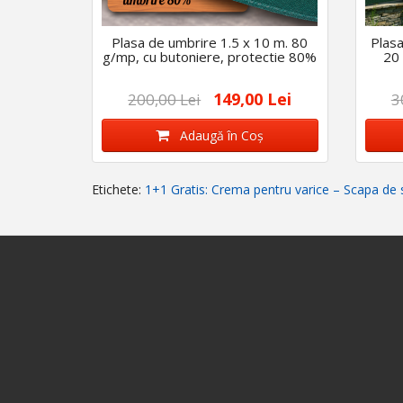
Plasa de umbrire 1.5 x 10 m. 80
Plasa
g/mp, cu butoniere, protectie 80%
20 
149,00 Lei
200,00 Lei
3
Adaugă în Coş
Etichete:
1+1 Gratis: Crema pentru varice – Scapa de s