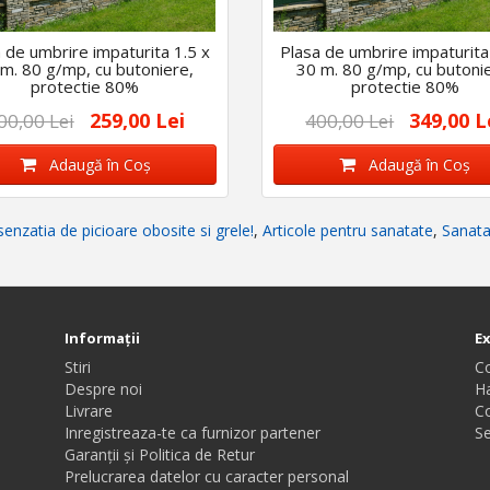
 de umbrire impaturita 1.5 x
Plasa de umbrire impaturita
m. 80 g/mp, cu butoniere,
30 m. 80 g/mp, cu butoni
protectie 80%
protectie 80%
259,00 Lei
349,00 L
00,00 Lei
400,00 Lei
Adaugă în Coş
Adaugă în Coş
enzatia de picioare obosite si grele!
,
Articole pentru sanatate
,
Sanata
Informaţii
E
Stiri
C
Despre noi
Ha
Livrare
C
Inregistreaza-te ca furnizor partener
Se
Garanții și Politica de Retur
Prelucrarea datelor cu caracter personal