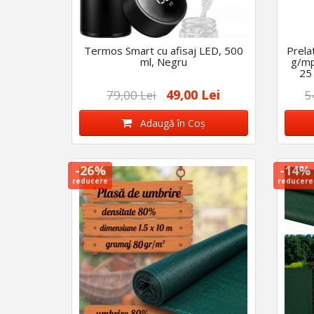
Termos Smart cu afisaj LED, 500
Prela
ml, Negru
g/mp
25
49,00 Lei
79,00 Lei
5
Adaugă în Coş
-26%
-14%
reducere
reducere