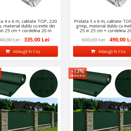
ta 4 x 6 m, calitate TOP, 220
Prelata 5 x 6 m, calitate TO
, material dublu cu inele din
g/mp, material dublu cu inel
 in 25 cm + cordelina 20 m
25 in 25 cm + cordelina 2
335,00 Lei
490,00 L
40,00 Lei
600,00 Lei
Adaugă în Coş
Adaugă în Coş
-13%
reducere