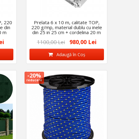
P, 220
Prelata 6 x 10 m, calitate TOP,
e din
220 g/mp, material dublu cu inele
0 m
din 25 in 25 cm + cordelina 20 m
ei
980,00 Lei
1100,00 Lei
Adaugă în Coş
-20%
reducere