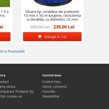
 1.5 x
Sfoara tip cordelina din poliester
ere,
10 mm x 50 m lungime, rezistenta
si durabila, cu diametru 10 mm
ei
239,00 Lei
300,00 Lei
Adaugă în Coş
te si Frumusete
xtra
Contul meu
ontact
Contul meu
rta sitului
Istoric comenzi
omparare Produse (0)
Favorite
tări cookie-uri
Newsletter