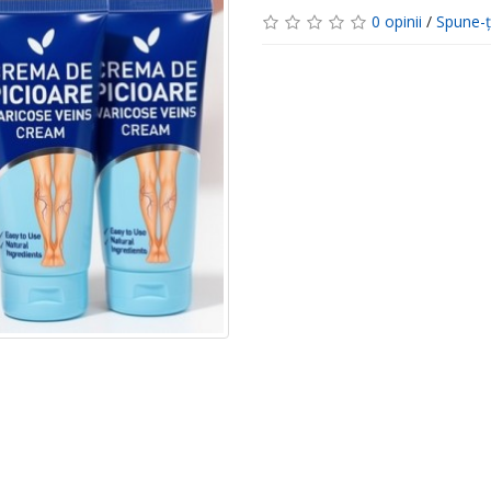
0 opinii
/
Spune-ţ