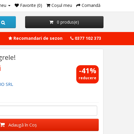
meu
Favorite (0)
Coşul meu
Comandă
0 produs(e)
Recomandari de sezon
0377 102 373
grele!
i
-41%
reducere
IO SRL
Adaugă în Coş