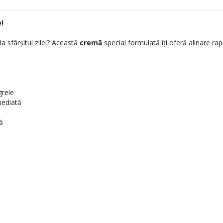
!
la sfârșitul zilei? Această
cremă
special formulată îți oferă alinare ra
grele
mediată
ă