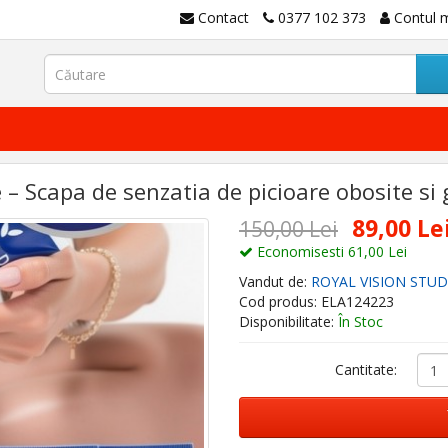
Contact
0377 102 373
Contul 
– Scapa de senzatia de picioare obosite si 
89,00 Le
150,00 Lei
Economisesti 61,00 Lei
Vandut de:
ROYAL VISION STUD
Cod produs: ELA124223
Disponibilitate:
În Stoc
Cantitate: